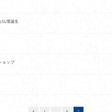
お仏壇誕生
ショップ
1
…
6
7